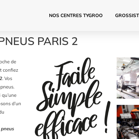
NOS CENTRES TYGROO
GROSSIST
PNEUS PARIS 2
oche de
t confiez
2
. Vos
 pneus.
i qu’une
posons d’un
 du
pneus