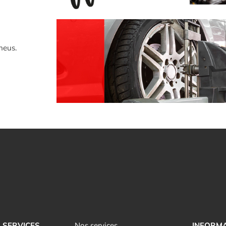
neus.
SERVICES
Nos services
INFORM